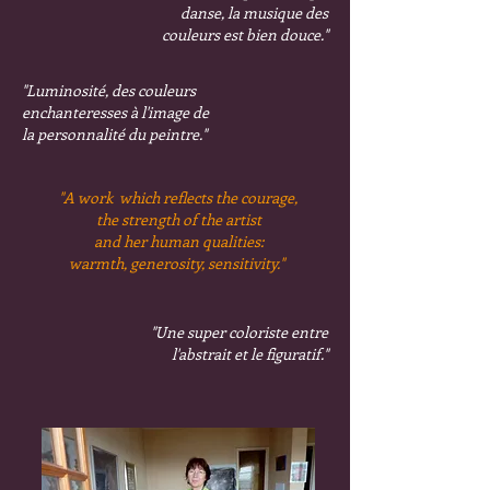
danse, la musique des
couleurs est bien douce."
"Luminosité, des couleurs
enchanteresses à l'image de
la personnalité du peintre."
"A work which reflects the courage,
the strength of the artist
and her human qualities:
warmth, generosity, sensitivity."
"Une super coloriste entre
l'abstrait et le figuratif."