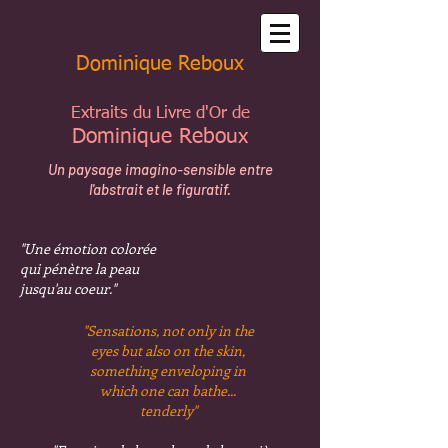
Dominique Reboux
Extraits du Livre d'Or de
Dominique Reboux
Un paysage imagino-sensible entre
l'abstrait et le figuratif.
"Une émotion colorée
qui pénètre la peau
jusqu'au coeur."
"Sensations, not only in the
eyes
but also on the skin,
something enveloping in
which one can bathe...
tenderly"