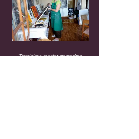
"Dominique, ta
peinture exprime
la passion, la douleur,
la vie, l’amour, la joie et l’enfer.
B
ravo pour cette représentation."
Antoni Ros Blasco
"Plaisir des yeux et du coeur. Vous
suggérez, on rêve.
La chaleur de la couleur n'est pas
étrangère
au ravissement
que l'on
éprouve."